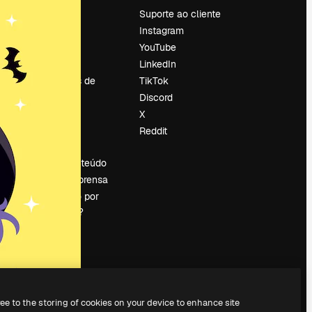
Preços
Suporte ao cliente
Sobre nós
Instagram
Reviews
YouTube
Emprego
LinkedIn
Tendências de
TikTok
pesquisa
Discord
Blog
X
Eventos
Reddit
es
Slidesgo
Vender conteúdo
Sala de imprensa
Procurando por
magnific.ai?
ree to the storing of cookies on your device to enhance site