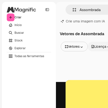
Criar
Crie uma imagem com IA
Início
Buscar
Vetores de Assombrada
Stock
Vetores
Licença
Explorar
Todas as imagens
Todas as ferramentas
Vetores
Ilustrações
Fotos
PSD
Modelos
Mockups
Vídeos
Clipes de vídeo
Animações
Modelos de vídeos
Ícones
Modelos 3D
Fontes