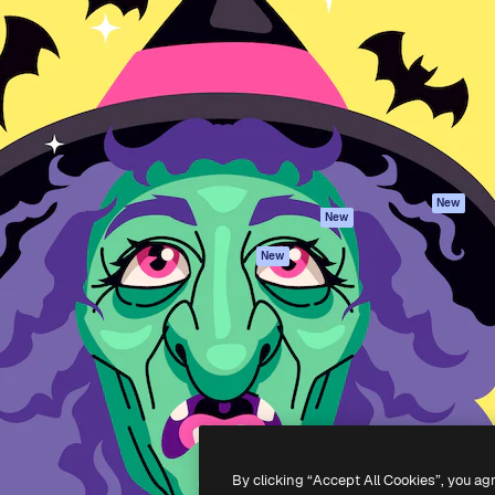
iativa para você direcionar
Spaces
Academy
alho. Mais de 1 milhão de
Assistente de IA
Documentação
e criativos, empresas,
Gerador de
Atendimento
dios.
imagens
Termos e
Gerador de vídeos
condições
Texto para voz
Política de
privacidade
Conteúdo de stock
Originais
MCP para
New
New
Claude/ChatGPT
Política de cooki
Agentes
Central de
New
confiabilidade
API
Afiliados
App móvel
Empresas
Todas as
ferramentas
-
2026
Freepik Company S.L.U.
Todos os direitos reservados
.
By clicking “Accept All Cookies”, you ag