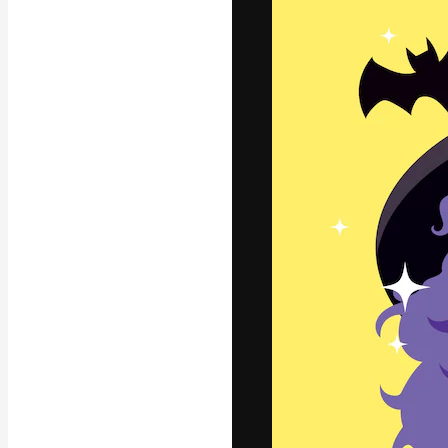
A plataforma cr
seu melhor trab
assinantes entr
agências e estú
Português
Copyright © 2010