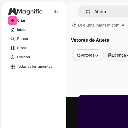
Criar
Crie uma imagem com IA
Início
Buscar
Vetores de Atleta
Stock
Vetores
Licença
Explorar
Todas as imagens
Todas as ferramentas
Vetores
Ilustrações
Fotos
PSD
Modelos
Mockups
Vídeos
Clipes de vídeo
Animações
Modelos de vídeos
Ícones
Modelos 3D
Fontes