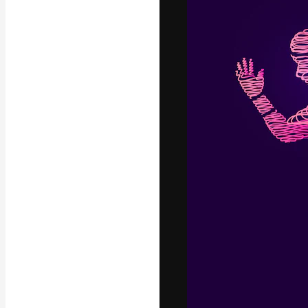
A plataforma cr
seu melhor trab
assinantes entr
agências e estú
Português
Copyright © 2010