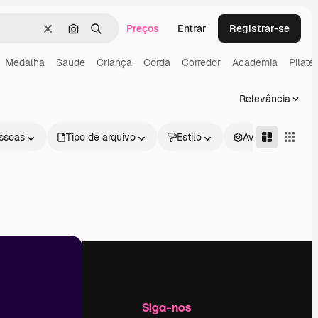
Preços
Entrar
Registrar-se
Limpar
Pesquisar por imagem
Buscar
Medalha
Saude
Criança
Corda
Corredor
Academia
Pilate
Relevância
ssoas
Tipo de arquivo
Estilo
Avançado
Empresa
Siga-nos