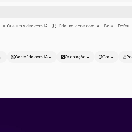
Crie um vídeo com IA
Crie um ícone com IA
Bola
Trofeu
Conteúdo com IA
Orientação
Cor
Pe
Produtos
Começar