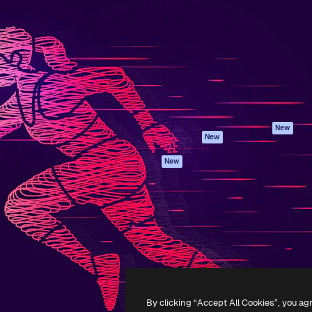
iativa para você direcionar
Spaces
Academy
alho. Mais de 1 milhão de
Assistente de IA
Documentação
e criativos, empresas,
Gerador de
Atendimento
dios.
imagens
Termos e
Gerador de vídeos
condições
Texto para voz
Política de
privacidade
Conteúdo de stock
Originais
MCP para
New
New
Claude/ChatGPT
Política de cooki
Agentes
Central de
New
confiabilidade
API
Afiliados
App móvel
Empresas
Todas as
ferramentas
-
2026
Freepik Company S.L.U.
Todos os direitos reservados
.
By clicking “Accept All Cookies”, you ag