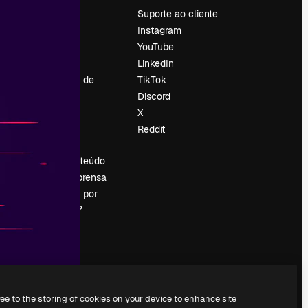
Preços
Suporte ao cliente
Sobre nós
Instagram
Reviews
YouTube
Emprego
LinkedIn
Tendências de
TikTok
pesquisa
Discord
Blog
X
Eventos
Reddit
es
Slidesgo
Vender conteúdo
Sala de imprensa
Procurando por
magnific.ai?
ree to the storing of cookies on your device to enhance site