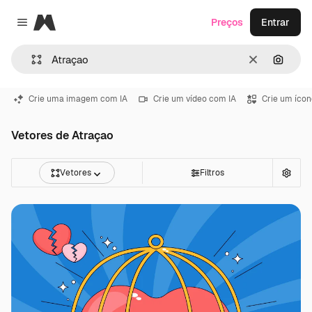
Magnific
Preços
Entrar
Close menu
Limpar
Pesqui
Crie uma imagem com IA
Crie um vídeo com IA
Crie um ícon
Vetores de Atraçao
Vetores
Filtros