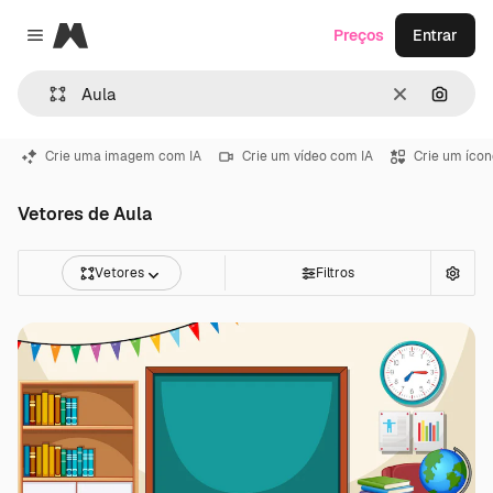
Magnific
Preços
Entrar
Close menu
Limpar
Pesqui
Crie uma imagem com IA
Crie um vídeo com IA
Crie um ícon
Vetores de Aula
Vetores
Filtros