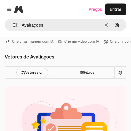
Magnific
Preços
Entrar
Close menu
Limpar
Pesqui
Crie uma imagem com IA
Crie um vídeo com IA
Crie um ícon
Vetores de Avaliaçoes
Vetores
Filtros