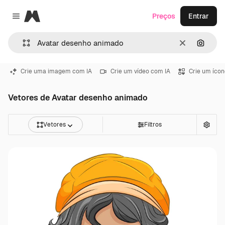
Magnific
Preços
Entrar
Close menu
Limpar
Pesqui
Crie uma imagem com IA
Crie um vídeo com IA
Crie um ícon
Vetores de Avatar desenho animado
Vetores
Filtros