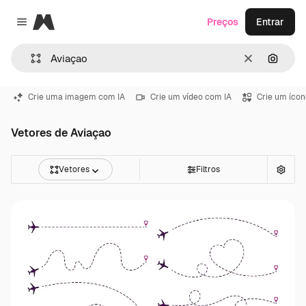
Magnific
Preços
Entrar
Close menu
Limpar
Pesqui
Crie uma imagem com IA
Crie um vídeo com IA
Crie um ícon
Vetores de Aviaçao
Vetores
Filtros