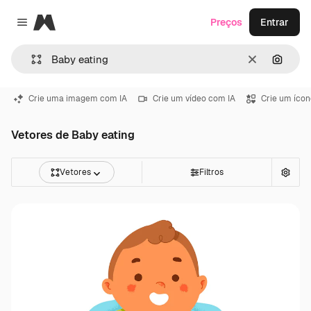
Magnific
Preços
Entrar
Close menu
Limpar
Pesqui
Crie uma imagem com IA
Crie um vídeo com IA
Crie um ícon
Vetores de Baby eating
Vetores
Filtros