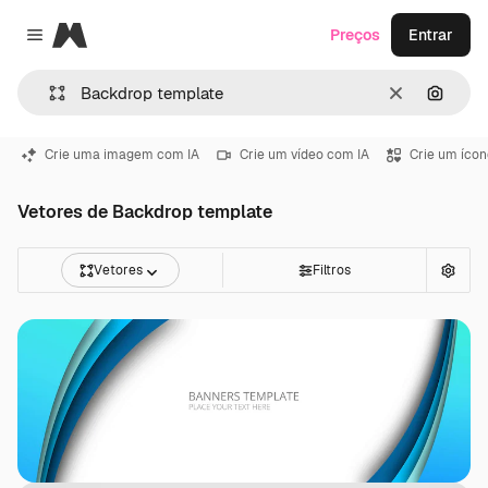
Magnific
Preços
Entrar
Close menu
Limpar
Pesqui
Crie uma imagem com IA
Crie um vídeo com IA
Crie um ícon
Vetores de Backdrop template
Vetores
Filtros