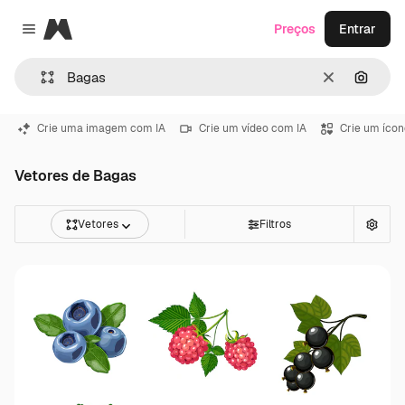
Magnific
Preços
Entrar
Close menu
Limpar
Pesqui
Crie uma imagem com IA
Crie um vídeo com IA
Crie um ícon
Vetores de Bagas
Vetores
Filtros