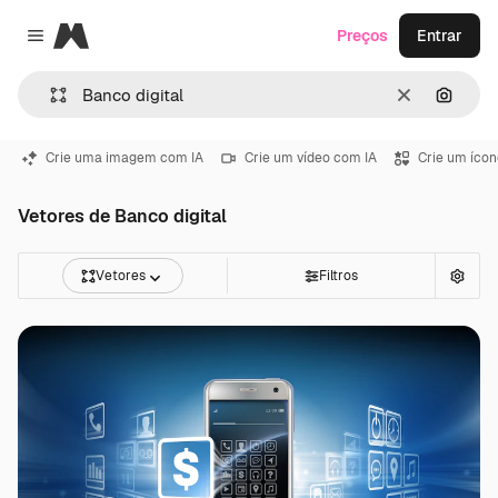
Magnific
Preços
Entrar
Close menu
Limpar
Pesqui
Crie uma imagem com IA
Crie um vídeo com IA
Crie um ícon
Vetores de Banco digital
Vetores
Filtros