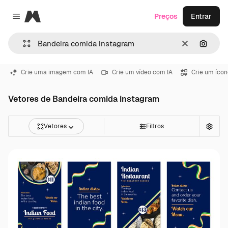
Magnific
Preços
Entrar
Close menu
Limpar
Pesqui
Crie uma imagem com IA
Crie um vídeo com IA
Crie um ícon
Vetores de Bandeira comida instagram
Vetores
Filtros