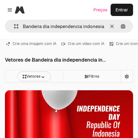
Magnific
Preços
Entrar
Close menu
Limpar
Pesqui
Crie uma imagem com IA
Crie um vídeo com IA
Crie um ícon
Vetores de Bandeira dia independencia indonesia
Vetores
Filtros