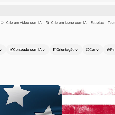
Crie um vídeo com IA
Crie um ícone com IA
Estrelas
Tecn
Conteúdo com IA
Orientação
Cor
Pe
Produtos
Começar