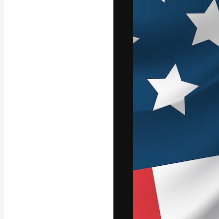
A plataforma cr
seu melhor trab
assinantes entr
agências e estú
Português
Copyright © 2010