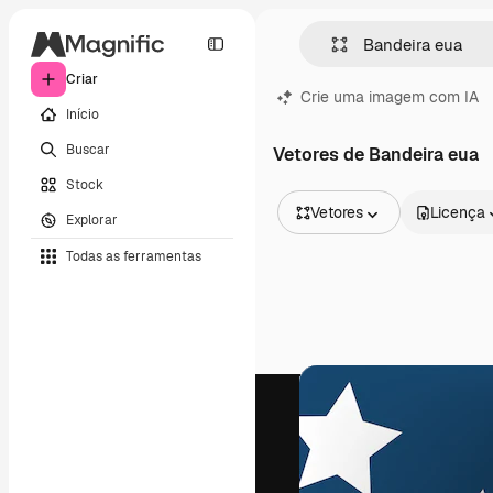
Criar
Crie uma imagem com IA
Início
Buscar
Vetores de Bandeira eua
Stock
Vetores
Licença
Explorar
Todas as imagens
Todas as ferramentas
Vetores
Ilustrações
Fotos
PSD
Modelos
Mockups
Vídeos
Clipes de vídeo
Animações
Modelos de vídeos
Ícones
Modelos 3D
Fontes