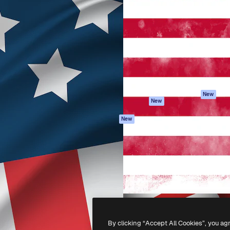
iativa para você direcionar
Spaces
Academy
alho. Mais de 1 milhão de
Assistente de IA
Documentação
e criativos, empresas,
Gerador de
Atendimento
dios.
imagens
Termos e
Gerador de vídeos
condições
Texto para voz
Política de
privacidade
Conteúdo de stock
Originais
MCP para
New
New
Claude/ChatGPT
Política de cooki
Agentes
Central de
New
confiabilidade
API
Afiliados
App móvel
Empresas
Todas as
ferramentas
-
2026
Freepik Company S.L.U.
Todos os direitos reservados
.
By clicking “Accept All Cookies”, you ag