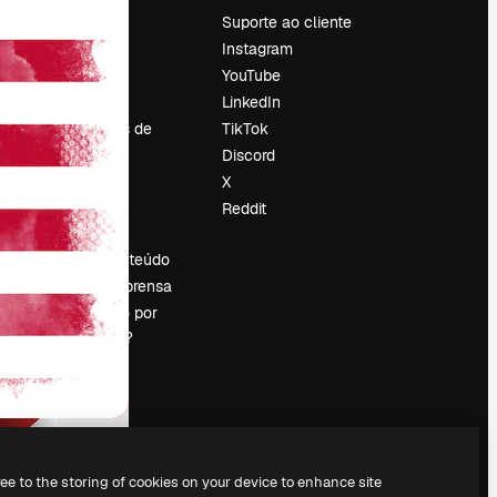
Preços
Suporte ao cliente
Sobre nós
Instagram
Reviews
YouTube
Emprego
LinkedIn
Tendências de
TikTok
pesquisa
Discord
Blog
X
Eventos
Reddit
es
Slidesgo
Vender conteúdo
Sala de imprensa
Procurando por
magnific.ai?
ree to the storing of cookies on your device to enhance site