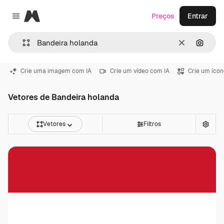
Magnific
Preços
Entrar
Close menu
Limpar
Pesqui
Crie uma imagem com IA
Crie um vídeo com IA
Crie um ícon
Vetores de Bandeira holanda
Vetores
Filtros