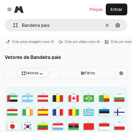
Magnific
Preços
Entrar
Close menu
Limpar
Pesqui
Crie uma imagem com IA
Crie um vídeo com IA
Crie um ícon
Vetores de Bandeira pais
Vetores
Filtros