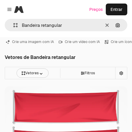
Magnific
Preços
Entrar
Close menu
Limpar
Pesqui
Crie uma imagem com IA
Crie um vídeo com IA
Crie um ícon
Vetores de Bandeira retangular
Vetores
Filtros