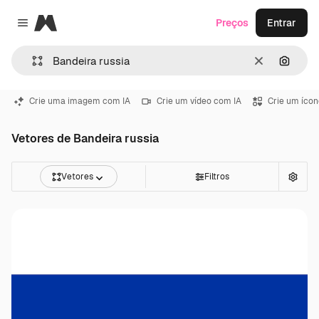
Magnific
Preços
Entrar
Close menu
Limpar
Pesqui
Crie uma imagem com IA
Crie um vídeo com IA
Crie um ícon
Vetores de Bandeira russia
Vetores
Filtros