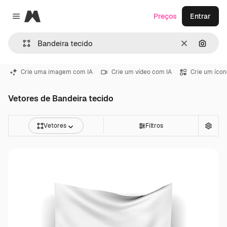
Magnific
Preços
Entrar
Close menu
Limpar
Pesqui
Crie uma imagem com IA
Crie um vídeo com IA
Crie um ícon
Vetores de Bandeira tecido
Vetores
Filtros