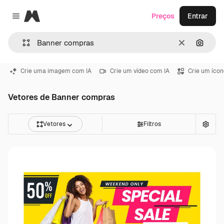
Magnific
Preços
Entrar
Close menu
Limpar
Pesqui
Crie uma imagem com IA
Crie um vídeo com IA
Crie um ícon
Vetores de Banner compras
Vetores
Filtros