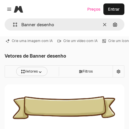
Magnific
Preços
Entrar
Close menu
Limpar
Pesqui
Crie uma imagem com IA
Crie um vídeo com IA
Crie um ícon
Vetores de Banner desenho
Vetores
Filtros