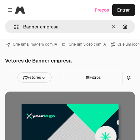
Magnific
Preços
Entrar
Close menu
Limpar
Pesqui
Crie uma imagem com IA
Crie um vídeo com IA
Crie um ícon
Vetores de Banner empresa
Vetores
Filtros