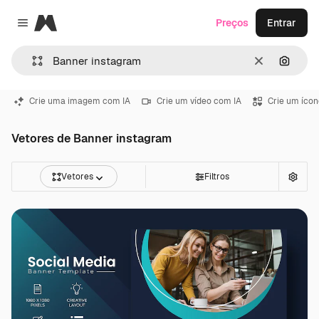
Magnific
Preços
Entrar
Close menu
Limpar
Pesqui
Crie uma imagem com IA
Crie um vídeo com IA
Crie um ícon
Vetores de Banner instagram
Vetores
Filtros