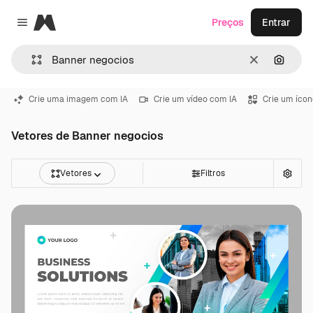
Magnific
Preços
Entrar
Close menu
Limpar
Pesqui
Crie uma imagem com IA
Crie um vídeo com IA
Crie um ícon
Vetores de Banner negocios
Vetores
Filtros