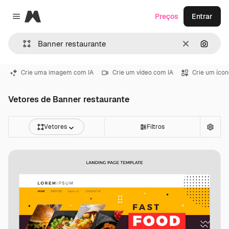
Magnific
Preços
Entrar
Close menu
Limpar
Pesqui
Crie uma imagem com IA
Crie um vídeo com IA
Crie um ícon
Vetores de Banner restaurante
Vetores
Filtros