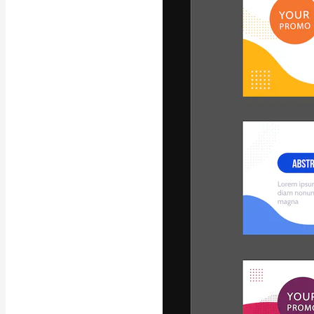
A plataforma cr
seu melhor trab
assinantes entr
agências e estú
Português
Copyright © 2010