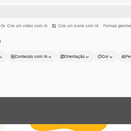
Crie um vídeo com IA
Crie um ícone com IA
Formas geomet
s
Conteúdo com IA
Orientação
Cor
Pe
Produtos
Começar