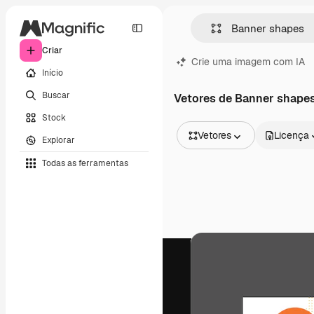
Criar
Crie uma imagem com IA
Início
Buscar
Vetores de Banner shape
Stock
Vetores
Licença
Explorar
Todas as imagens
Todas as ferramentas
Vetores
Ilustrações
Fotos
PSD
Modelos
Mockups
Vídeos
Clipes de vídeo
Animações
Modelos de vídeos
Ícones
Modelos 3D
Fontes