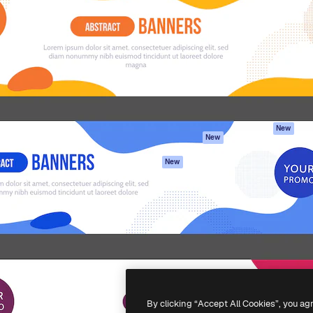
iativa para você direcionar
Spaces
Academy
alho. Mais de 1 milhão de
Assistente de IA
Documentação
e criativos, empresas,
Gerador de
Atendimento
dios.
imagens
Termos e
Gerador de vídeos
condições
Texto para voz
Política de
privacidade
Conteúdo de stock
Originais
MCP para
New
New
Claude/ChatGPT
Política de cooki
Agentes
Central de
New
confiabilidade
API
Afiliados
App móvel
Empresas
Todas as
ferramentas
-
2026
Freepik Company S.L.U.
Todos os direitos reservados
.
By clicking “Accept All Cookies”, you ag