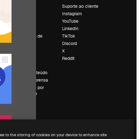
Preços
Suporte ao cliente
Sobre nós
Instagram
Reviews
YouTube
Emprego
LinkedIn
Tendências de
TikTok
pesquisa
Discord
Blog
X
Eventos
Reddit
es
Slidesgo
Vender conteúdo
Sala de imprensa
Procurando por
magnific.ai?
ree to the storing of cookies on your device to enhance site