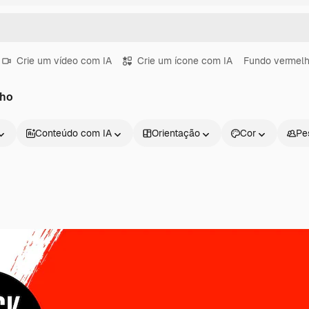
Crie um vídeo com IA
Crie um ícone com IA
Fundo vermel
lho
Conteúdo com IA
Orientação
Cor
Pe
Produtos
Começar