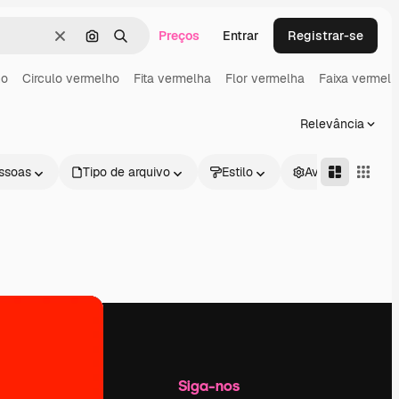
Preços
Entrar
Registrar-se
Limpar
Pesquisar por imagem
Buscar
ho
Circulo vermelho
Fita vermelha
Flor vermelha
Faixa vermel
Relevância
ssoas
Tipo de arquivo
Estilo
Avançado
Empresa
Siga-nos