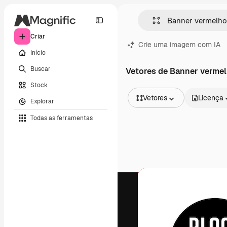
Criar
Crie uma imagem com IA
Início
Buscar
Vetores de Banner verme
Stock
Vetores
Licença
Explorar
Todas as imagens
Todas as ferramentas
Vetores
Ilustrações
Fotos
PSD
Modelos
Mockups
Vídeos
Clipes de vídeo
Animações
Modelos de vídeos
Ícones
Modelos 3D
Fontes