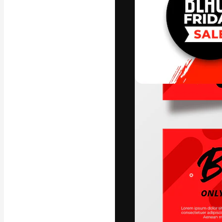
A plataforma cr
seu melhor trab
assinantes entr
agências e estú
Português
Copyright © 2010