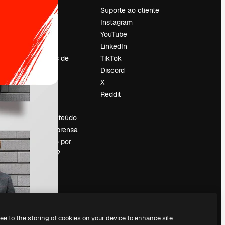
Preços
Suporte ao cliente
Sobre nós
Instagram
Reviews
YouTube
Emprego
LinkedIn
Tendências de
TikTok
pesquisa
Discord
Blog
X
Eventos
Reddit
es
Slidesgo
Vender conteúdo
Sala de imprensa
Procurando por
magnific.ai?
ree to the storing of cookies on your device to enhance site