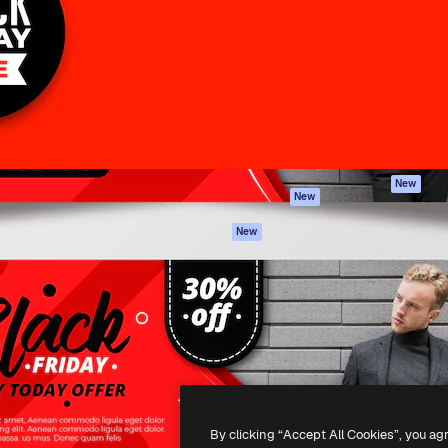
iativa para você direcionar
Spaces
Academy
alho. Mais de 1 milhão de
Assistente de IA
Documentação
e criativos, empresas,
Gerador de
Atendimento
dios.
imagens
Termos e
Gerador de vídeos
condições
Texto para voz
Política de
privacidade
Conteúdo de stock
Originais
MCP para
New
New
Claude/ChatGPT
Política de cooki
Agentes
Central de
New
confiabilidade
API
Afiliados
App móvel
Empresas
Todas as
ferramentas
-
2026
Freepik Company S.L.U.
Todos os direitos reservados
.
By clicking “Accept All Cookies”, you ag