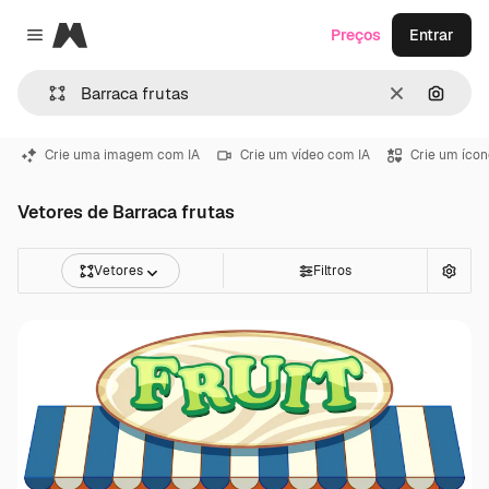
Magnific
Preços
Entrar
Close menu
Limpar
Pesqui
Crie uma imagem com IA
Crie um vídeo com IA
Crie um ícon
Vetores de Barraca frutas
Vetores
Filtros