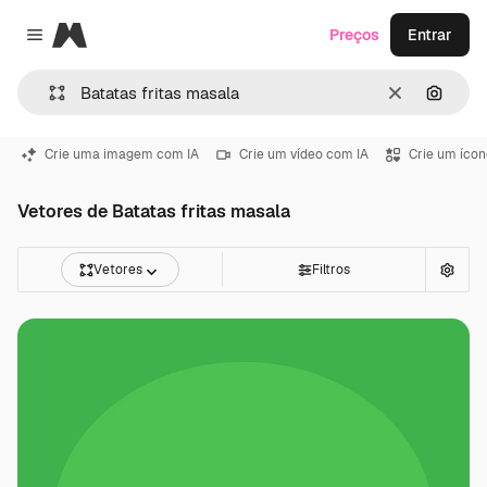
Magnific
Preços
Entrar
Close menu
Limpar
Pesqui
Crie uma imagem com IA
Crie um vídeo com IA
Crie um ícon
Vetores de Batatas fritas masala
Vetores
Filtros