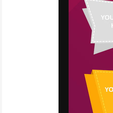
A plataforma cr
seu melhor trab
assinantes entr
agências e estú
Português
Copyright © 2010