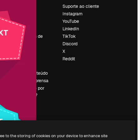
Preços
Suporte ao cliente
Sobre nós
Instagram
Reviews
YouTube
Emprego
LinkedIn
Tendências de
TikTok
pesquisa
Discord
Blog
X
Eventos
Reddit
es
Slidesgo
Vender conteúdo
Sala de imprensa
Procurando por
magnific.ai?
ree to the storing of cookies on your device to enhance site