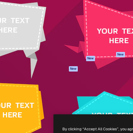
iativa para você direcionar
Spaces
Academy
alho. Mais de 1 milhão de
Assistente de IA
Documentação
e criativos, empresas,
Gerador de
Atendimento
dios.
imagens
Termos e
Gerador de vídeos
condições
Texto para voz
Política de
privacidade
Conteúdo de stock
Originais
MCP para
New
New
Claude/ChatGPT
Política de cooki
Agentes
Central de
New
confiabilidade
API
Afiliados
App móvel
Empresas
Todas as
ferramentas
-
2026
Freepik Company S.L.U.
Todos os direitos reservados
.
By clicking “Accept All Cookies”, you ag