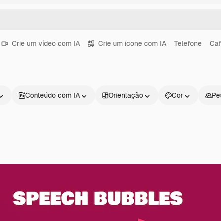
Crie um vídeo com IA
Crie um ícone com IA
Telefone
Ca
Conteúdo com IA
Orientação
Cor
Pe
Produtos
Começar