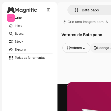
Criar
Crie uma imagem com IA
Início
Buscar
Vetores de Bate papo
Stock
Vetores
Licença
Explorar
Todas as imagens
Todas as ferramentas
Vetores
Ilustrações
Fotos
PSD
Modelos
Mockups
Vídeos
Clipes de vídeo
Animações
Modelos de vídeos
Ícones
Modelos 3D
Fontes