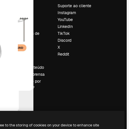
Preços
Suporte ao cliente
Sobre nós
Instagram
Reviews
YouTube
Emprego
LinkedIn
Tendências de
TikTok
pesquisa
Discord
Blog
X
Eventos
Reddit
es
Slidesgo
Vender conteúdo
Sala de imprensa
Procurando por
magnific.ai?
ree to the storing of cookies on your device to enhance site