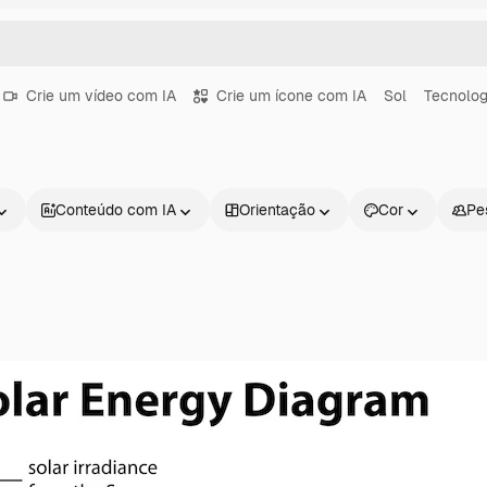
Crie um vídeo com IA
Crie um ícone com IA
Sol
Tecnolog
Conteúdo com IA
Orientação
Cor
Pe
Produtos
Começar