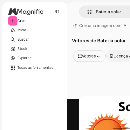
Criar
Crie uma imagem com IA
Início
Buscar
Vetores de Bateria solar
Stock
Vetores
Licença
Explorar
Todas as imagens
Todas as ferramentas
Vetores
Ilustrações
Fotos
PSD
Modelos
Mockups
Vídeos
Clipes de vídeo
Animações
Modelos de vídeos
Ícones
Modelos 3D
Fontes