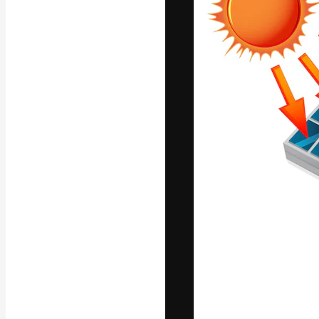
A plataforma cr
seu melhor trab
assinantes entr
agências e estú
Português
Copyright © 2010