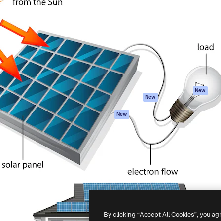
iativa para você direcionar
Spaces
Academy
alho. Mais de 1 milhão de
Assistente de IA
Documentação
e criativos, empresas,
Gerador de
Atendimento
dios.
imagens
Termos e
Gerador de vídeos
condições
Texto para voz
Política de
privacidade
Conteúdo de stock
Originais
MCP para
New
New
Claude/ChatGPT
Política de cooki
Agentes
Central de
New
confiabilidade
API
Afiliados
App móvel
Empresas
Todas as
ferramentas
-
2026
Freepik Company S.L.U.
Todos os direitos reservados
.
By clicking “Accept All Cookies”, you ag