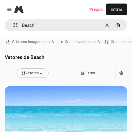
Magnific
Preços
Entrar
Close menu
Limpar
Pesqui
Crie uma imagem com IA
Crie um vídeo com IA
Crie um ícon
Vetores de Beach
Vetores
Filtros