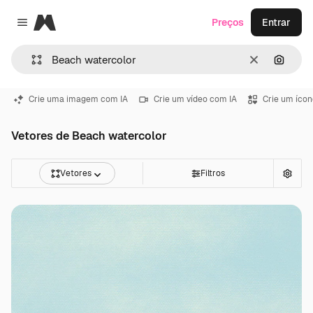
Magnific
Preços
Entrar
Close menu
Limpar
Pesqui
Crie uma imagem com IA
Crie um vídeo com IA
Crie um ícon
Vetores de Beach watercolor
Vetores
Filtros