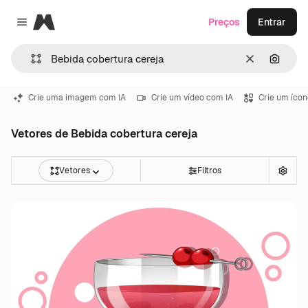
Magnific
Preços
Entrar
Close menu
Limpar
Pesqui
Crie uma imagem com IA
Crie um vídeo com IA
Crie um ícon
Vetores de Bebida cobertura cereja
Vetores
Filtros