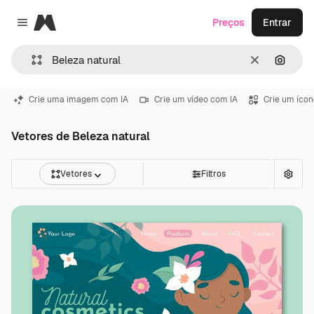
Magnific
Preços
Entrar
Close menu
Limpar
Pesqui
Crie uma imagem com IA
Crie um vídeo com IA
Crie um ícon
Vetores de Beleza natural
Vetores
Filtros