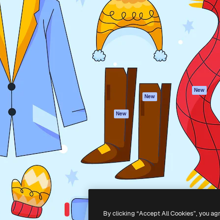
iativa para você direcionar
Spaces
Academy
alho. Mais de 1 milhão de
Assistente de IA
Documentação
e criativos, empresas,
Gerador de
Atendimento
dios.
imagens
Termos e
Gerador de vídeos
condições
Texto para voz
Política de
privacidade
Conteúdo de stock
Originais
MCP para
New
New
Claude/ChatGPT
Política de cooki
Agentes
Central de
New
confiabilidade
API
Afiliados
App móvel
Empresas
Todas as
ferramentas
-
2026
Freepik Company S.L.U.
Todos os direitos reservados
.
By clicking “Accept All Cookies”, you ag