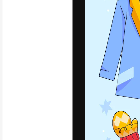
A plataforma cr
seu melhor trab
assinantes entr
agências e estú
Português
Copyright © 2010