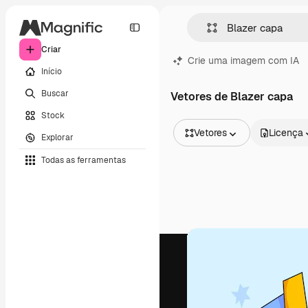
Criar
Crie uma imagem com IA
Início
Buscar
Vetores de Blazer capa
Stock
Vetores
Licença
Explorar
Todas as imagens
Todas as ferramentas
Vetores
Ilustrações
Fotos
PSD
Modelos
Mockups
Vídeos
Clipes de vídeo
Animações
Modelos de vídeos
Ícones
Modelos 3D
Fontes