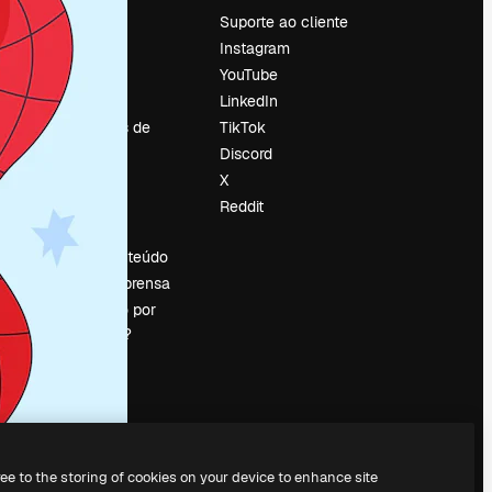
Preços
Suporte ao cliente
Sobre nós
Instagram
Reviews
YouTube
Emprego
LinkedIn
Tendências de
TikTok
pesquisa
Discord
Blog
X
Eventos
Reddit
es
Slidesgo
Vender conteúdo
Sala de imprensa
Procurando por
magnific.ai?
ree to the storing of cookies on your device to enhance site