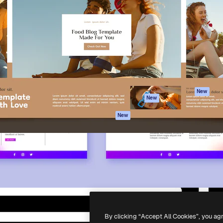
iativa para você direcionar
Spaces
Academy
alho. Mais de 1 milhão de
Assistente de IA
Documentação
e criativos, empresas,
Gerador de
Atendimento
dios.
imagens
Termos e
Gerador de vídeos
condições
Texto para voz
Política de
privacidade
Conteúdo de stock
Originais
MCP para
New
New
Claude/ChatGPT
Política de cooki
Agentes
Central de
New
confiabilidade
API
Afiliados
App móvel
Empresas
Todas as
ferramentas
-
2026
Freepik Company S.L.U.
Todos os direitos reservados
.
By clicking “Accept All Cookies”, you ag