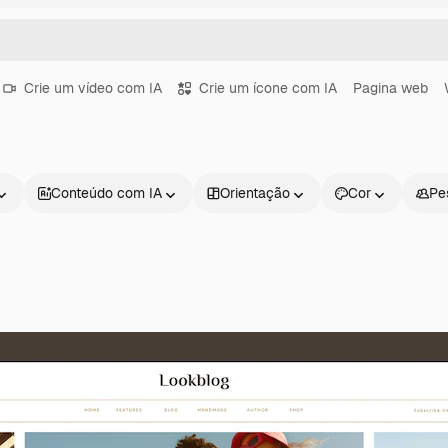
Crie um vídeo com IA
Crie um ícone com IA
Pagina web
Conteúdo com IA
Orientação
Cor
Pe
Produtos
Começar