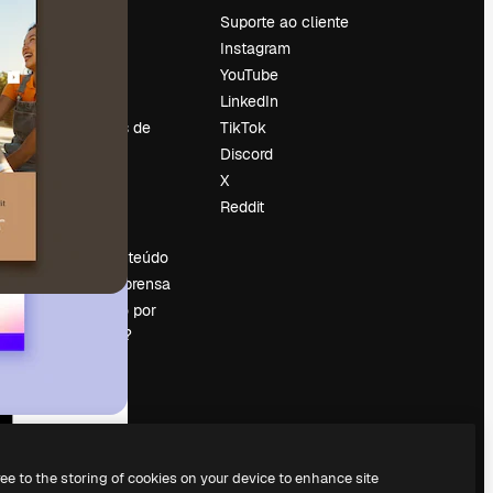
Preços
Suporte ao cliente
Sobre nós
Instagram
Reviews
YouTube
Emprego
LinkedIn
Tendências de
TikTok
pesquisa
Discord
Blog
X
Eventos
Reddit
es
Slidesgo
Vender conteúdo
Sala de imprensa
Procurando por
magnific.ai?
ree to the storing of cookies on your device to enhance site