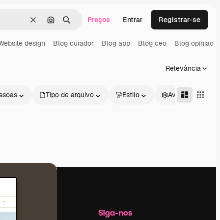
Preços
Entrar
Registrar-se
Limpar
Pesquisar por imagem
Buscar
Website design
Blog curador
Blog app
Blog ceo
Blog opiniao
Relevância
ssoas
Tipo de arquivo
Estilo
Avançado
Empresa
Siga-nos