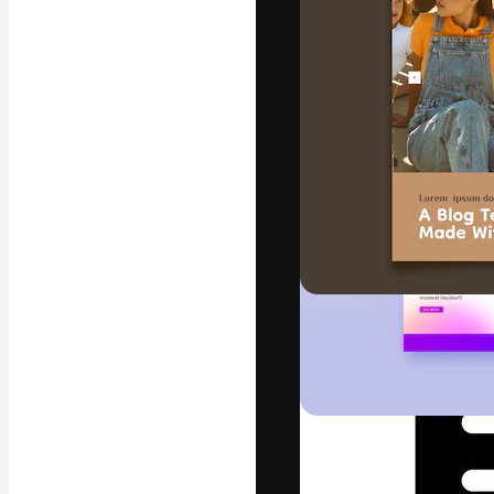
A plataforma cr
seu melhor trab
assinantes entr
agências e estú
Português
Copyright © 2010