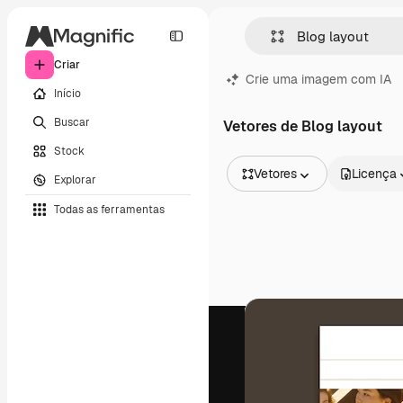
Criar
Crie uma imagem com IA
Início
Buscar
Vetores de Blog layout
Stock
Vetores
Licença
Explorar
Todas as imagens
Todas as ferramentas
Vetores
Ilustrações
Fotos
PSD
Modelos
Mockups
Vídeos
Clipes de vídeo
Animações
Modelos de vídeos
Ícones
Modelos 3D
Fontes