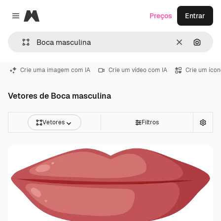
Magnific
Preços
Entrar
Close menu
Limpar
Pesqui
Crie uma imagem com IA
Crie um vídeo com IA
Crie um ícon
Vetores de Boca masculina
Vetores
Filtros