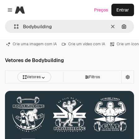
Magnific
Preços
Entrar
Close menu
Limpar
Pesqui
Crie uma imagem com IA
Crie um vídeo com IA
Crie um ícon
Vetores de Bodybuilding
Vetores
Filtros