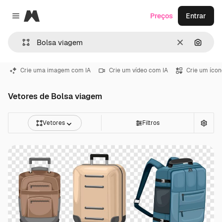
Magnific
Preços
Entrar
Close menu
Limpar
Pesqui
Crie uma imagem com IA
Crie um vídeo com IA
Crie um ícon
Vetores de Bolsa viagem
Vetores
Filtros