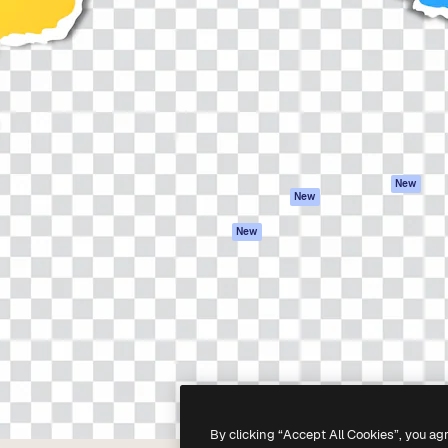
iativa para você direcionar
Spaces
Academy
alho. Mais de 1 milhão de
Assistente de IA
Documentação
e criativos, empresas,
Gerador de
Atendimento
dios.
imagens
Termos e
Gerador de vídeos
condições
Texto para voz
Política de
privacidade
Conteúdo de stock
Originais
MCP para
New
New
Claude/ChatGPT
Política de cooki
Agentes
Central de
New
confiabilidade
API
Afiliados
App móvel
Empresas
Todas as
ferramentas
-
2026
Freepik Company S.L.U.
Todos os direitos reservados
.
By clicking “Accept All Cookies”, you ag