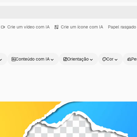
Crie um vídeo com IA
Crie um ícone com IA
Papel rasgado
Conteúdo com IA
Orientação
Cor
Pe
Produtos
Começar