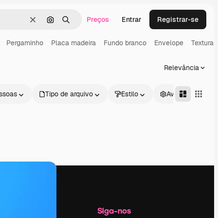
Preços
Entrar
Registrar-se
Limpar
Pesquisar por imagem
Buscar
Pergaminho
Placa madeira
Fundo branco
Envelope
Textura 
Relevância
ssoas
Tipo de arquivo
Estilo
Avançado
Empresa
Siga-nos