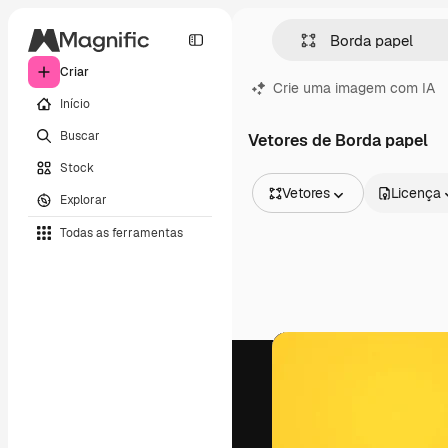
Criar
Crie uma imagem com IA
Início
Buscar
Vetores de Borda papel
Stock
Vetores
Licença
Explorar
Todas as imagens
Todas as ferramentas
Vetores
Ilustrações
Fotos
PSD
Modelos
Mockups
Vídeos
Clipes de vídeo
Animações
Modelos de vídeos
Ícones
Modelos 3D
Fontes