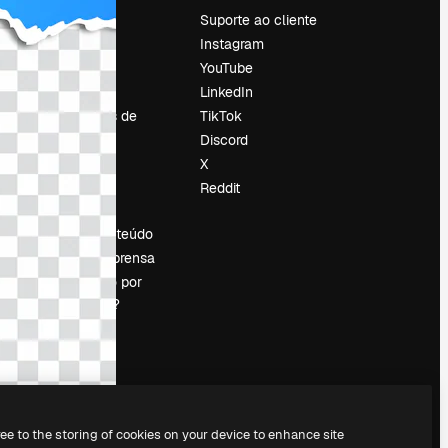
Preços
Suporte ao cliente
Sobre nós
Instagram
Reviews
YouTube
Emprego
LinkedIn
Tendências de
TikTok
pesquisa
Discord
Blog
X
Eventos
Reddit
es
Slidesgo
Vender conteúdo
Sala de imprensa
Procurando por
magnific.ai?
ree to the storing of cookies on your device to enhance site