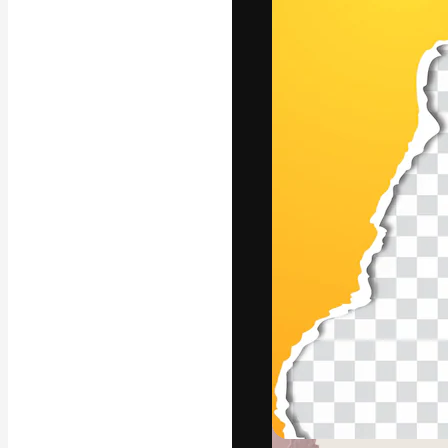
A plataforma cr
seu melhor trab
assinantes entr
agências e estú
Português
Copyright © 2010