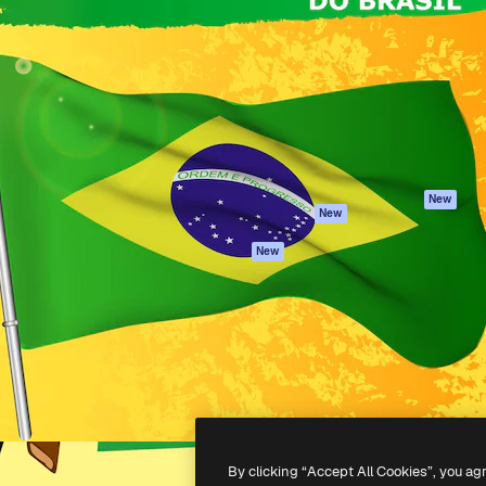
iativa para você direcionar
Spaces
Academy
alho. Mais de 1 milhão de
Assistente de IA
Documentação
e criativos, empresas,
Gerador de
Atendimento
dios.
imagens
Termos e
Gerador de vídeos
condições
Texto para voz
Política de
privacidade
Conteúdo de stock
Originais
MCP para
New
New
Claude/ChatGPT
Política de cooki
Agentes
Central de
New
confiabilidade
API
Afiliados
App móvel
Empresas
Todas as
ferramentas
-
2026
Freepik Company S.L.U.
Todos os direitos reservados
.
By clicking “Accept All Cookies”, you ag