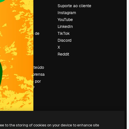
Preços
Suporte ao cliente
Sobre nós
Instagram
Reviews
YouTube
Emprego
LinkedIn
Tendências de
TikTok
pesquisa
Discord
Blog
X
Eventos
Reddit
es
Slidesgo
Vender conteúdo
Sala de imprensa
Procurando por
magnific.ai?
ree to the storing of cookies on your device to enhance site