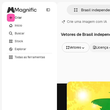
Criar
Crie uma imagem com IA
Início
Buscar
Vetores de Brasil indepen
Stock
Vetores
Licença
Explorar
Todas as imagens
Todas as ferramentas
Vetores
Ilustrações
Fotos
PSD
Modelos
Mockups
Vídeos
Clipes de vídeo
Animações
Modelos de vídeos
Ícones
Modelos 3D
Fontes