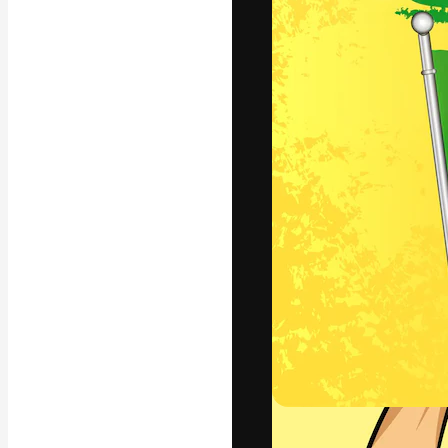
A plataforma cr
seu melhor trab
assinantes entr
agências e estú
Português
Copyright © 2010