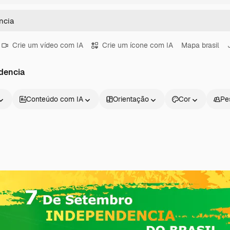
Crie um vídeo com IA
Crie um ícone com IA
Mapa brasil
dencia
Conteúdo com IA
Orientação
Cor
Pe
Produtos
Começar