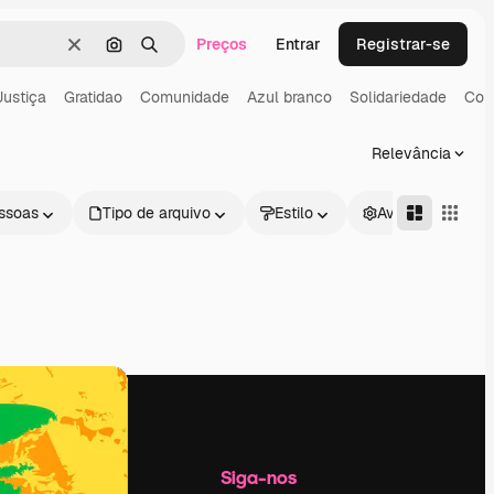
Preços
Entrar
Registrar-se
Limpar
Pesquisar por imagem
Buscar
Justiça
Gratidao
Comunidade
Azul branco
Solidariedade
Core
Relevância
ssoas
Tipo de arquivo
Estilo
Avançado
Empresa
Siga-nos