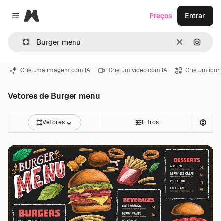
Magnific
Preços
Entrar
Close menu
Limpar
Pesqui
Crie uma imagem com IA
Crie um vídeo com IA
Crie um ícon
Vetores de Burger menu
Vetores
Filtros