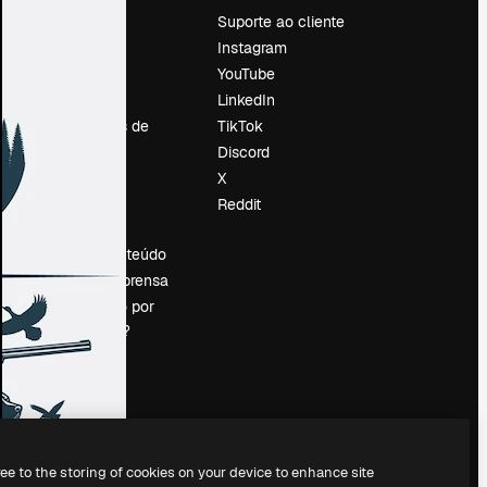
Preços
Suporte ao cliente
Sobre nós
Instagram
Reviews
YouTube
Emprego
LinkedIn
Tendências de
TikTok
pesquisa
Discord
Blog
X
Eventos
Reddit
es
Slidesgo
Vender conteúdo
Sala de imprensa
Procurando por
magnific.ai?
ree to the storing of cookies on your device to enhance site