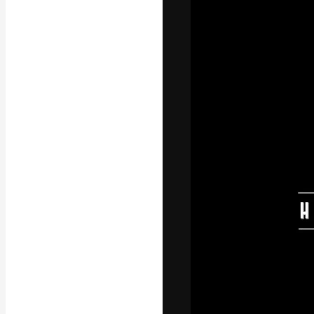
A plataforma cr
seu melhor trab
assinantes entr
agências e estú
Português
Copyright © 2010