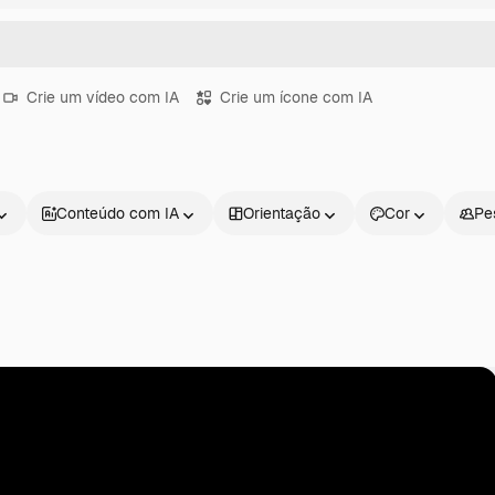
Crie um vídeo com IA
Crie um ícone com IA
Conteúdo com IA
Orientação
Cor
Pe
Produtos
Começar