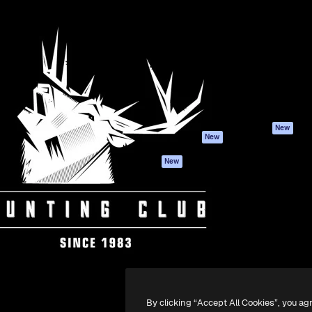
iativa para você direcionar
Spaces
Academy
alho. Mais de 1 milhão de
Assistente de IA
Documentação
e criativos, empresas,
Gerador de
Atendimento
dios.
imagens
Termos e
Gerador de vídeos
condições
Texto para voz
Política de
privacidade
Conteúdo de stock
Originais
MCP para
New
New
Claude/ChatGPT
Política de cooki
Agentes
Central de
New
confiabilidade
API
Afiliados
App móvel
Empresas
Todas as
ferramentas
-
2026
Freepik Company S.L.U.
Todos os direitos reservados
.
By clicking “Accept All Cookies”, you ag