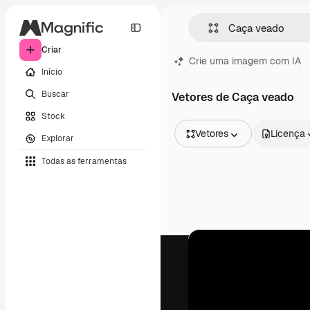
Criar
Crie uma imagem com IA
Início
Buscar
Vetores de Caça veado
Stock
Vetores
Licença
Explorar
Todas as imagens
Todas as ferramentas
Vetores
Ilustrações
Fotos
PSD
Modelos
Mockups
Vídeos
Clipes de vídeo
Animações
Modelos de vídeos
Ícones
Modelos 3D
Fontes