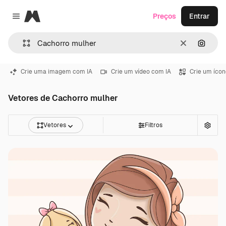
Magnific
Preços
Entrar
Close menu
Limpar
Pesqui
Crie uma imagem com IA
Crie um vídeo com IA
Crie um ícon
Vetores de Cachorro mulher
Vetores
Filtros