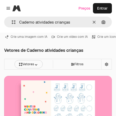
Magnific
Preços
Entrar
Close menu
Limpar
Pesqui
Crie uma imagem com IA
Crie um vídeo com IA
Crie um ícon
Vetores de Caderno atividades crianças
Vetores
Filtros