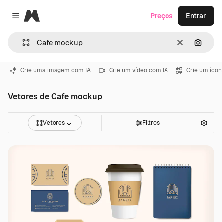
Magnific
Preços
Entrar
Close menu
Limpar
Pesqui
Crie uma imagem com IA
Crie um vídeo com IA
Crie um ícon
Vetores de Cafe mockup
Vetores
Filtros