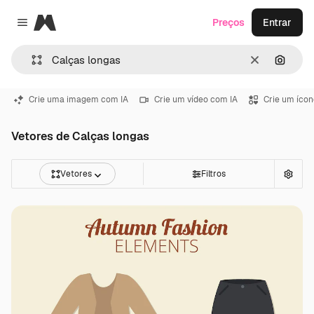
Magnific
Preços
Entrar
Close menu
Limpar
Pesqui
Crie uma imagem com IA
Crie um vídeo com IA
Crie um ícon
Vetores de Calças longas
Vetores
Filtros