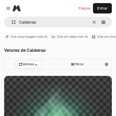
Magnific
Preços
Entrar
Close menu
Limpar
Pesqui
Crie uma imagem com IA
Crie um vídeo com IA
Crie um ícon
Vetores de Caldeirao
Vetores
Filtros