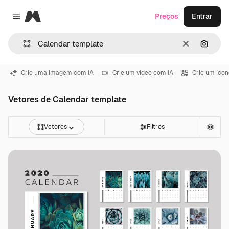
Magnific
Preços
Entrar
Close menu
Limpar
Pesqui
Crie uma imagem com IA
Crie um vídeo com IA
Crie um ícon
Vetores de Calendar template
Vetores
Filtros